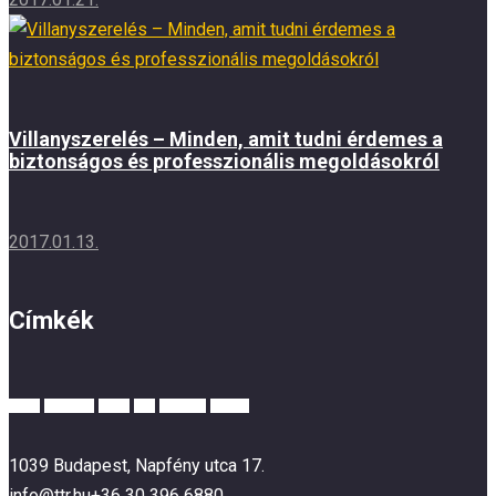
Villanyszerelés – Minden, amit tudni érdemes a
biztonságos és professzionális megoldásokról
2017.01.13.
Címkék
alarm
business
guard
lock
personal
system
1039 Budapest, Napfény utca 17.
info@ttr.hu
+36 30 396 6880