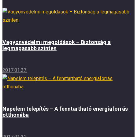
Vagyonvédelmi megoldások – Biztonság a
legmagasabb szinten
2017.01.27.
Napelem telepítés – A fenntartható energiaforrás
otthonába
2017.01.21.