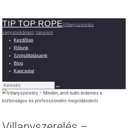
TIP TOP ROPE
Villanyszerelés,
vagyonvédelem, napelem
Kezdőlap
Rólunk
Szolgáltatásaink
Blog
Kapcsolat
Villanyszerelés –