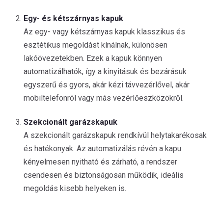
Egy- és kétszárnyas kapuk
Az egy- vagy kétszárnyas kapuk klasszikus és
esztétikus megoldást kínálnak, különösen
lakóövezetekben. Ezek a kapuk könnyen
automatizálhatók, így a kinyitásuk és bezárásuk
egyszerű és gyors, akár kézi távvezérlővel, akár
mobiltelefonról vagy más vezérlőeszközökről.
Szekcionált garázskapuk
A szekcionált garázskapuk rendkívül helytakarékosak
és hatékonyak. Az automatizálás révén a kapu
kényelmesen nyitható és zárható, a rendszer
csendesen és biztonságosan működik, ideális
megoldás kisebb helyeken is.