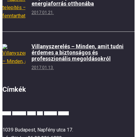
energiaforrás otthonába
2017.01.21.
Villanyszerelés – Minden, amit tudni
érdemes a biztonságos és
professzionális megoldásokról
2017.01.13.
Címkék
alarm
business
guard
lock
personal
system
1039 Budapest, Napfény utca 17.