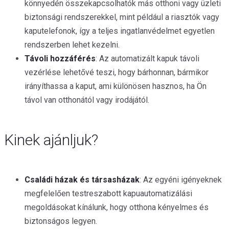
könnyedén összekapcsolhatók más otthoni vagy üzleti
biztonsági rendszerekkel, mint például a riasztók vagy
kaputelefonok, így a teljes ingatlanvédelmet egyetlen
rendszerben lehet kezelni.
Távoli hozzáférés
: Az automatizált kapuk távoli
vezérlése lehetővé teszi, hogy bárhonnan, bármikor
irányíthassa a kaput, ami különösen hasznos, ha Ön
távol van otthonától vagy irodájától.
Kinek ajánljuk?
Családi házak és társasházak
: Az egyéni igényeknek
megfelelően testreszabott kapuautomatizálási
megoldásokat kínálunk, hogy otthona kényelmes és
biztonságos legyen.