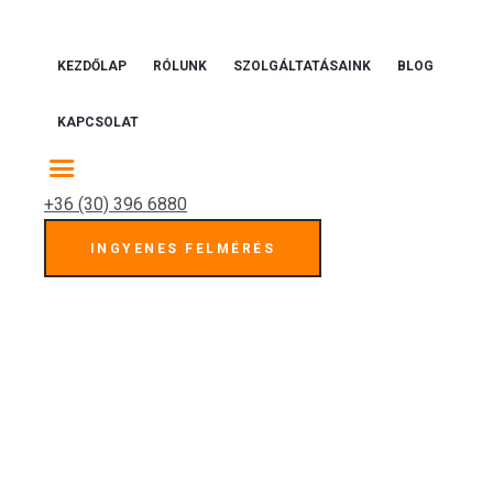
KEZDŐLAP
RÓLUNK
SZOLGÁLTATÁSAINK
BLOG
KAPCSOLAT
+36 (30) 396 6880
INGYENES FELMÉRÉS
Kapu
automatizálás