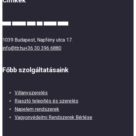
Címkék
alarm
business
guard
lock
personal
system
1039 Budapest, Napfény utca 17.
info@ttr.hu
+36 30 396 6880
Főbb szolgáltatásaink
Villanyszerelés
Riasztó telepítés és szerelés
Napelem rendszerek
Vagyonvédelmi Rendszerek Bérlése