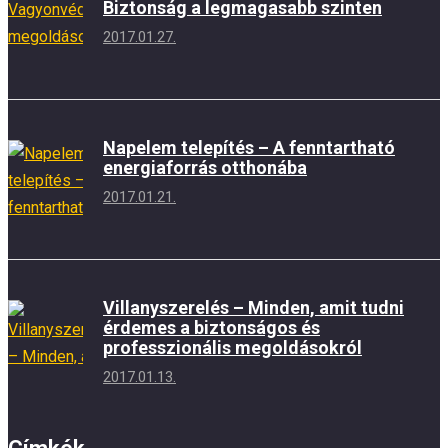
Biztonság a legmagasabb szinten
2017.01.27.
Napelem telepítés – A fenntartható
energiaforrás otthonába
2017.01.21.
Villanyszerelés – Minden, amit tudni
érdemes a biztonságos és
professzionális megoldásokról
2017.01.13.