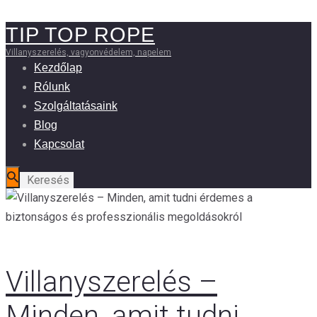
TIP TOP ROPE
Villanyszerelés, vagyonvédelem, napelem
Kezdőlap
Rólunk
Szolgáltatásaink
Blog
Kapcsolat
Villanyszerelés –
Minden, amit tudni