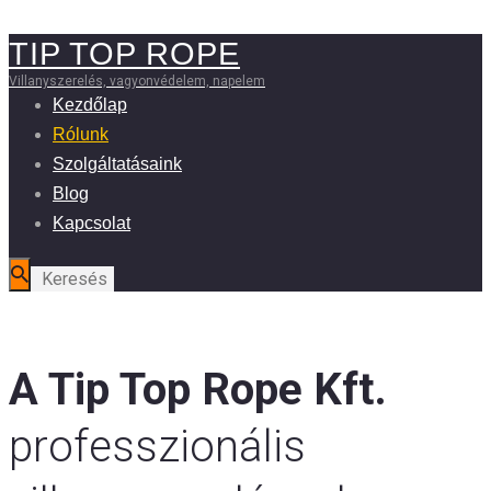
TIP TOP ROPE
Villanyszerelés, vagyonvédelem, napelem
Kezdőlap
Rólunk
Szolgáltatásaink
Blog
Kapcsolat
A Tip Top Rope Kft.
professzionális