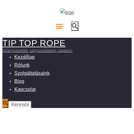
TIP TOP ROPE
Villanyszerelés, vagyonvédelem, napelem
Kezdőlap
Rólunk
Szolgáltatásaink
Blog
Kapcsolat