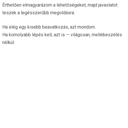
Érthetően elmagyarázom a lehetőségeket, majd javaslatot
teszek a legésszerűbb megoldásra.
Ha elég egy kisebb beavatkozás, azt mondom.
Ha komolyabb lépés kell, azt is — világosan, mellébeszélés
nélkül.
MILYEN
PROBLÉMÁKKAL