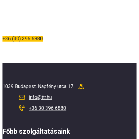
Kezelje kérdésként, ne nagy döntésként.
Egy hívás vagy egy
üzenet elég a kezdéshez.
A továbbiakat én intézem.
+36 (30) 396 6880
1039 Budapest, Napfény utca 17.
info@ttr.hu
+36 30 396 6880
Főbb szolgáltatásaink