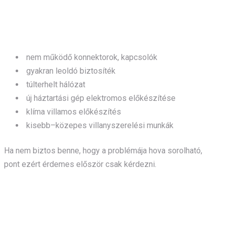
KERESNEK MEG?
nem működő konnektorok, kapcsolók
gyakran leoldó biztosíték
túlterhelt hálózat
új háztartási gép elektromos előkészítése
klíma villamos előkészítés
kisebb–közepes villanyszerelési munkák
Ha nem biztos benne, hogy a problémája hova sorolható,
pont ezért érdemes először csak kérdezni.