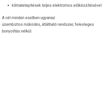
klímatelepítések teljes elektromos előkészítésével
A cél minden esetben ugyanaz:
üzembiztos működés, átlátható rendszer, felesleges
bonyolítás nélkül.
A villanyszerelés nem kell,
hogy stresszforrás legyen.