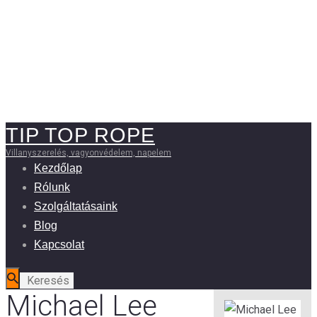
Michael Lee
TIP TOP ROPE
Villanyszerelés, vagyonvédelem, napelem
Kezdőlap
Rólunk
Szolgáltatásaink
Blog
Kapcsolat
Michael Lee