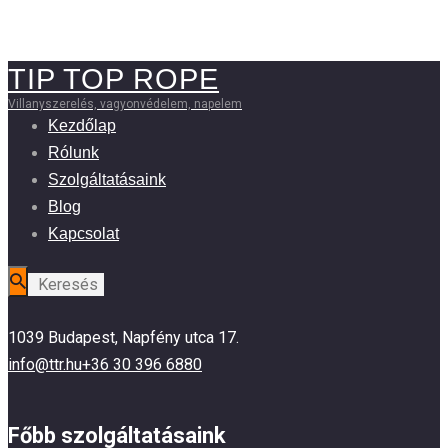
TIP TOP ROPE
Villanyszerelés, vagyonvédelem, napelem
Kezdőlap
Rólunk
Szolgáltatásaink
Blog
Kapcsolat
1039 Budapest, Napfény utca 17.
info@ttr.hu
+36 30 396 6880
Főbb szolgáltatásaink